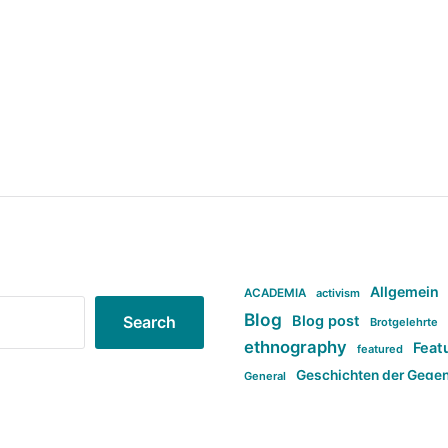
Allgemein
ACADEMIA
activism
Blog
Blog post
Search
Brotgelehrte
ethnography
Feat
featured
Geschichten der Gege
General
politi
new books in anthropology
tag:Far-right
ta