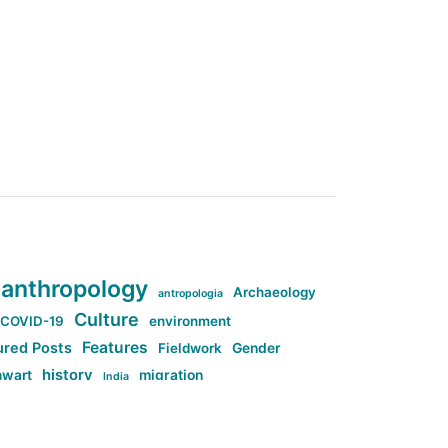
anthropology
Archaeology
antropologia
Culture
COVID-19
environment
Features
ured Posts
Fieldwork
Gender
history
nwart
migration
India
tag:Anti-woke
cs
research
Stuff
g:Far-right intellectualism