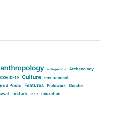
anthropology
Archaeology
antropologia
Culture
COVID-19
environment
Features
ured Posts
Fieldwork
Gender
history
nwart
migration
India
tag:Anti-woke
cs
research
Stuff
g:Far-right intellectualism
ag:Misogyny
tag:Norway