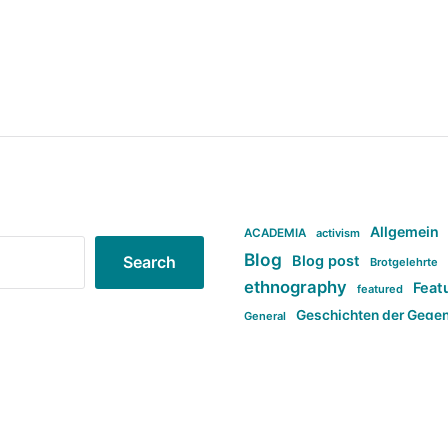
Allgemein
ACADEMIA
activism
Blog
Blog post
Search
Brotgelehrte
ethnography
Feat
featured
Geschichten der Gege
General
politi
new books in anthropology
tag:Far-right
ta
t
tag:Masculinity