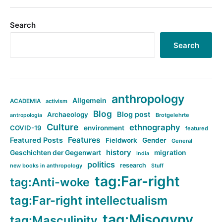
Search
Search
anthropology
Allgemein
ACADEMIA
activism
Blog
Blog post
Archaeology
Brotgelehrte
antropologia
Culture
ethnography
COVID-19
environment
featured
Features
Featured Posts
Fieldwork
Gender
General
history
Geschichten der Gegenwart
migration
India
politics
research
new books in anthropology
Stuff
tag:Far-right
tag:Anti-woke
tag:Far-right intellectualism
tag:Misogyny
tag:Masculinity