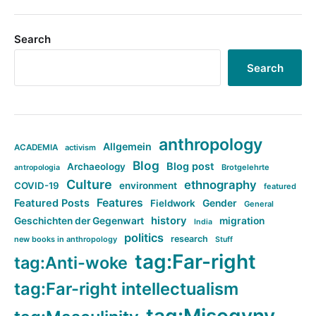
Search
Search
anthropology
Allgemein
ACADEMIA
activism
Blog
Blog post
Archaeology
Brotgelehrte
antropologia
Culture
ethnography
COVID-19
environment
featured
Features
Featured Posts
Fieldwork
Gender
General
history
Geschichten der Gegenwart
migration
India
politics
research
new books in anthropology
Stuff
tag:Far-right
tag:Anti-woke
tag:Far-right intellectualism