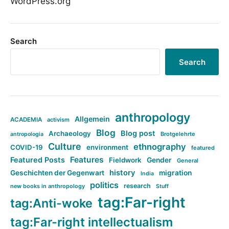
WordPress.org
Search
Search
anthropology
Allgemein
ACADEMIA
activism
Blog
Blog post
Archaeology
Brotgelehrte
antropologia
Culture
ethnography
COVID-19
environment
featured
Features
Featured Posts
Fieldwork
Gender
General
history
Geschichten der Gegenwart
migration
India
politics
research
new books in anthropology
Stuff
tag:Far-right
tag:Anti-woke
tag:Far-right intellectualism