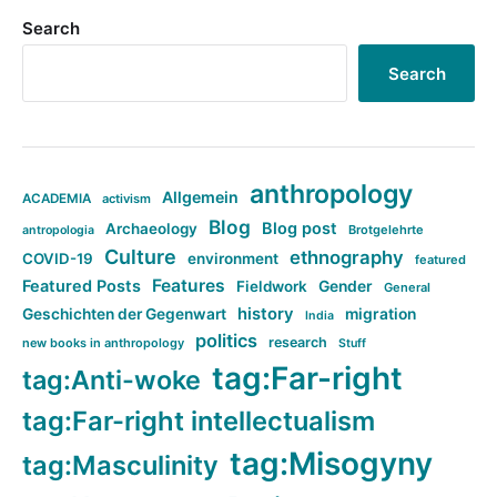
Search
Search
anthropology
Allgemein
ACADEMIA
activism
Blog
Blog post
Archaeology
Brotgelehrte
antropologia
Culture
ethnography
COVID-19
environment
featured
Features
Featured Posts
Fieldwork
Gender
General
history
Geschichten der Gegenwart
migration
India
politics
research
new books in anthropology
Stuff
tag:Far-right
tag:Anti-woke
tag:Far-right intellectualism
tag:Misogyny
tag:Masculinity