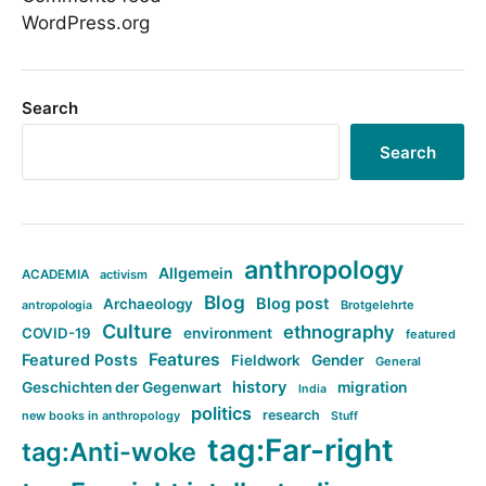
WordPress.org
Search
Search
anthropology
Allgemein
ACADEMIA
activism
Blog
Blog post
Archaeology
Brotgelehrte
antropologia
Culture
ethnography
COVID-19
environment
featured
Features
Featured Posts
Fieldwork
Gender
General
history
Geschichten der Gegenwart
migration
India
politics
research
new books in anthropology
Stuff
tag:Far-right
tag:Anti-woke