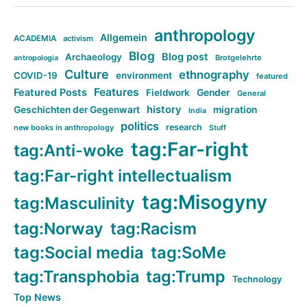
anthropology
Allgemein
ACADEMIA
activism
Blog
Blog post
Archaeology
Brotgelehrte
antropologia
Culture
ethnography
COVID-19
environment
featured
Features
Featured Posts
Fieldwork
Gender
General
history
Geschichten der Gegenwart
migration
India
politics
research
new books in anthropology
Stuff
tag:Far-right
tag:Anti-woke
tag:Far-right intellectualism
tag:Misogyny
tag:Masculinity
tag:Norway
tag:Racism
tag:Social media
tag:SoMe
tag:Transphobia
tag:Trump
Technology
Top News