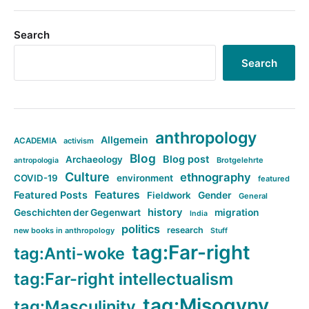
Search
Search
anthropology
Allgemein
ACADEMIA
activism
Blog
Blog post
Archaeology
Brotgelehrte
antropologia
Culture
ethnography
COVID-19
environment
featured
Features
Featured Posts
Fieldwork
Gender
General
history
Geschichten der Gegenwart
migration
India
politics
research
new books in anthropology
Stuff
tag:Far-right
tag:Anti-woke
tag:Far-right intellectualism
tag:Misogyny
tag:Masculinity