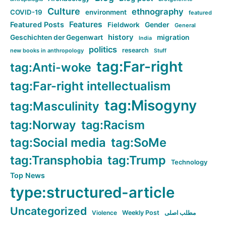
Culture
ethnography
COVID-19
environment
featured
Features
Featured Posts
Fieldwork
Gender
General
history
Geschichten der Gegenwart
migration
India
politics
research
new books in anthropology
Stuff
tag:Far-right
tag:Anti-woke
tag:Far-right intellectualism
tag:Misogyny
tag:Masculinity
tag:Norway
tag:Racism
tag:Social media
tag:SoMe
tag:Transphobia
tag:Trump
Technology
Top News
type:structured-article
Uncategorized
Violence
Weekly Post
مطلب اصلی