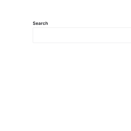
Search
Meta
Log in
Entries feed
Comments feed
WordPress.org
Search