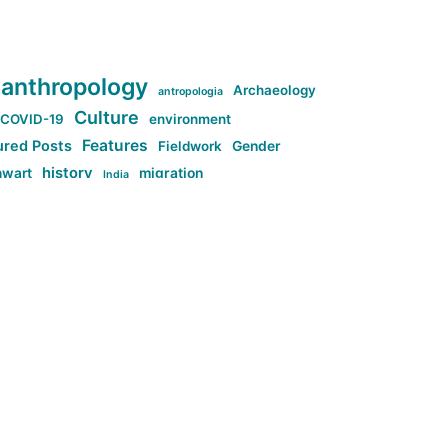
anthropology
Archaeology
antropologia
Culture
COVID-19
environment
Features
ured Posts
Fieldwork
Gender
history
nwart
migration
India
tag:Anti-woke
cs
research
Stuff
g:Far-right intellectualism
ag:Misogyny
tag:Norway
ocial media
tag:SoMe
tag:Trump
Top News
Technology
d-article
Uncategorized
م