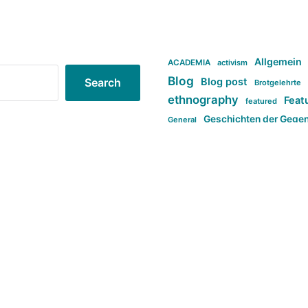
Allgemein
ACADEMIA
activism
Blog
Blog post
Search
Brotgelehrte
ethnography
Feat
featured
Geschichten der Gege
General
politi
new books in anthropology
tag:Far-right
ta
t
tag:Masculinity
tag:Racism
tag:S
tag:Transphobia
type:structure
Violence
Weekly Post
طلب اصلی