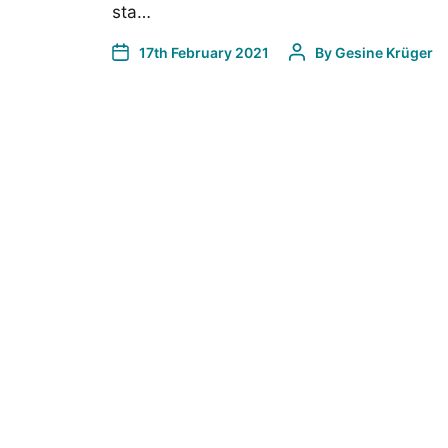
sta…
17th February 2021
By
Gesine Krüger