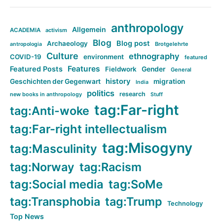
anthropology
Allgemein
ACADEMIA
activism
Blog
Blog post
Archaeology
Brotgelehrte
antropologia
Culture
ethnography
COVID-19
environment
featured
Features
Featured Posts
Fieldwork
Gender
General
history
Geschichten der Gegenwart
migration
India
politics
research
new books in anthropology
Stuff
tag:Far-right
tag:Anti-woke
tag:Far-right intellectualism
tag:Misogyny
tag:Masculinity
tag:Norway
tag:Racism
tag:Social media
tag:SoMe
tag:Transphobia
tag:Trump
Technology
Top News