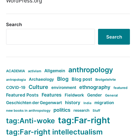
WordPress.org
Search
Search
anthropology
Allgemein
ACADEMIA
activism
Blog
Blog post
Archaeology
Brotgelehrte
antropologia
Culture
ethnography
COVID-19
environment
featured
Features
Featured Posts
Fieldwork
Gender
General
history
Geschichten der Gegenwart
migration
India
politics
research
new books in anthropology
Stuff
tag:Far-right
tag:Anti-woke
tag:Far-right intellectualism