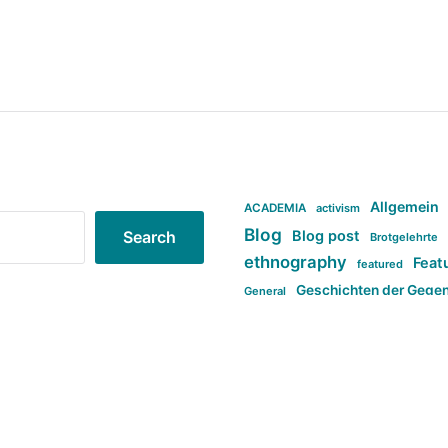
Allgemein
ACADEMIA
activism
Blog
Blog post
Search
Brotgelehrte
ethnography
Feat
featured
Geschichten der Gege
General
politi
new books in anthropology
tag:Far-right
ta
t
tag:Masculinity
tag:Racism
tag:S