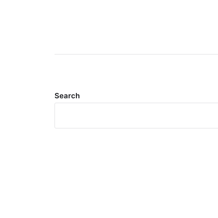
Search
Meta
Log in
Entries feed