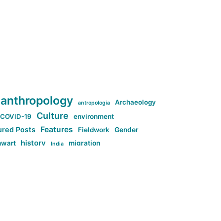
anthropology
Archaeology
antropologia
Culture
COVID-19
environment
Features
ured Posts
Fieldwork
Gender
history
nwart
migration
India
tag:Anti-woke
cs
research
Stuff
g:Far-right intellectualism
ag:Misogyny
tag:Norway
ocial media
tag:SoMe