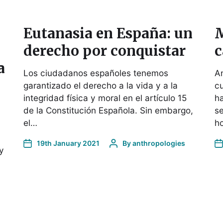
Eutanasia en España: un
M
derecho por conquistar
c
a
Los ciudadanos españoles tenemos
An
garantizado el derecho a la vida y a la
cu
integridad física y moral en el artículo 15
h
de la Constitución Española. Sin embargo,
se
el…
h
19th January 2021
By
anthropologies
y