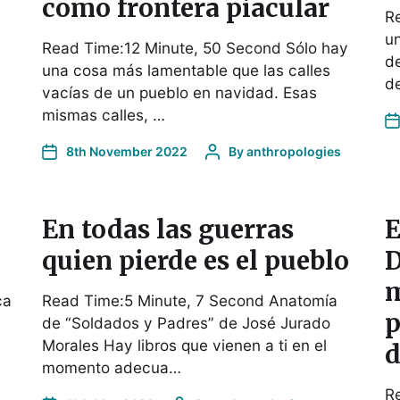
como frontera piacular
Re
u
Read Time:12 Minute, 50 Second Sólo hay
de
una cosa más lamentable que las calles
d
vacías de un pueblo en navidad. Esas
mismas calles, …
8th November 2022
By
anthropologies
En todas las guerras
E
quien pierde es el pueblo
D
m
ca
Read Time:5 Minute, 7 Second Anatomía
p
de “Soldados y Padres” de José Jurado
Morales Hay libros que vienen a ti en el
d
momento adecua…
R