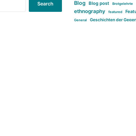
Blog
Blog post
Search
Brotgelehrte
ethnography
Feat
featured
Geschichten der Gege
General
politi
new books in anthropology
tag:Far-right
ta
t
tag:Masculinity
tag:Racism
tag:S
tag:Transphobia
type:structure
Violence
Weekly Post
طلب اصلی
Search