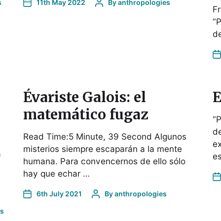
s
11th May 2022
By
anthropologies
Fr
“P
de
Évariste Galois: el
E
matemático fugaz
“P
de
Read Time:5 Minute, 39 Second Algunos
ex
misterios siempre escaparán a la mente
a
es
humana. Para convencernos de ello sólo
hay que echar …
6th July 2021
By
anthropologies
es