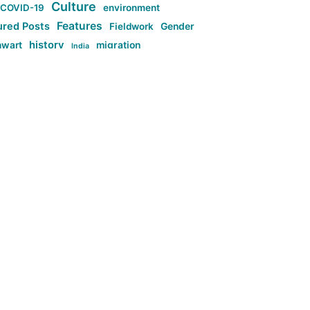
Culture
COVID-19
environment
Features
ured Posts
Fieldwork
Gender
history
nwart
migration
India
tag:Anti-woke
cs
research
Stuff
g:Far-right intellectualism
ag:Misogyny
tag:Norway
ocial media
tag:SoMe
tag:Trump
Top News
Technology
d-article
Uncategorized
م