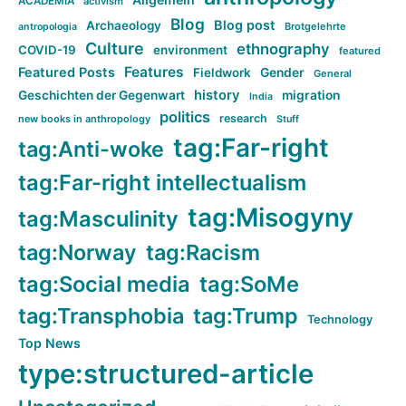
ACADEMIA
activism
Blog
Blog post
Archaeology
Brotgelehrte
antropologia
Culture
ethnography
COVID-19
environment
featured
Features
Featured Posts
Fieldwork
Gender
General
history
Geschichten der Gegenwart
migration
India
politics
research
new books in anthropology
Stuff
tag:Far-right
tag:Anti-woke
tag:Far-right intellectualism
tag:Misogyny
tag:Masculinity
tag:Norway
tag:Racism
tag:Social media
tag:SoMe
tag:Transphobia
tag:Trump
Technology
Top News
type:structured-article