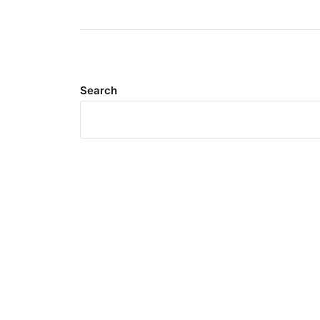
Search
Meta
Log in
Entries feed
Comments feed
WordPress.org