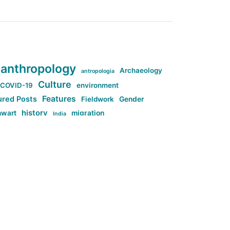
anthropology
Archaeology
antropologia
Culture
COVID-19
environment
Features
ured Posts
Fieldwork
Gender
history
nwart
migration
India
tag:Anti-woke
cs
research
Stuff
g:Far-right intellectualism
ag:Misogyny
tag:Norway
ocial media
tag:SoMe
tag:Trump
Top News
Technology
d-article
Uncategorized