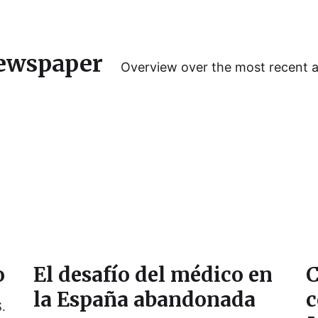
ewspaper
Overview over the most recent 
o
El desafío del médico en
C
la España abandonada
c
.