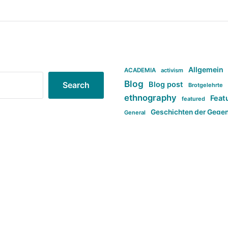
Allgemein
ACADEMIA
activism
Blog
Blog post
Search
Brotgelehrte
ethnography
Feat
featured
Geschichten der Gege
General
politi
new books in anthropology
tag:Far-right
ta
t
tag:Masculinity
tag:Racism
tag:S
tag:Transphobia
type:structure