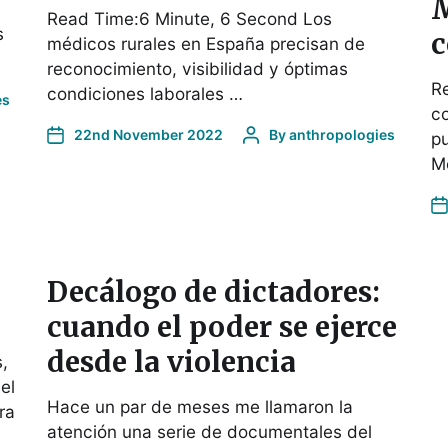
M
Read Time:6 Minute, 6 Second Los
s
c
médicos rurales en España precisan de
reconocimiento, visibilidad y óptimas
R
condiciones laborales …
es
c
22nd November 2022
By
anthropologies
p
M
Decálogo de dictadores:
cuando el poder se ejerce
desde la violencia
,
el
Hace un par de meses me llamaron la
ra
atención una serie de documentales del