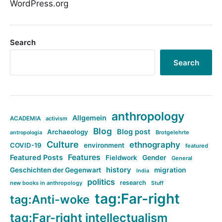
WordPress.org
Search
Search
anthropology
Allgemein
ACADEMIA
activism
Blog
Blog post
Archaeology
Brotgelehrte
antropologia
Culture
ethnography
COVID-19
environment
featured
Features
Featured Posts
Fieldwork
Gender
General
history
Geschichten der Gegenwart
migration
India
politics
research
new books in anthropology
Stuff
tag:Far-right
tag:Anti-woke
tag:Far-right intellectualism