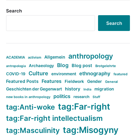
Search
Search
anthropology
Allgemein
ACADEMIA
activism
Blog
Blog post
Archaeology
Brotgelehrte
antropologia
Culture
ethnography
COVID-19
environment
featured
Features
Featured Posts
Fieldwork
Gender
General
history
Geschichten der Gegenwart
migration
India
politics
research
new books in anthropology
Stuff
tag:Far-right
tag:Anti-woke
tag:Far-right intellectualism
tag:Misogyny
tag:Masculinity