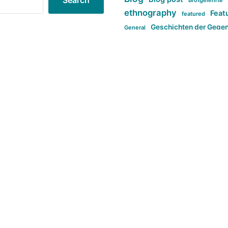
Search
Brotgelehrte
ethnography
Feat
featured
Geschichten der Gege
General
politi
new books in anthropology
tag:Far-right
ta
t
tag:Masculinity
tag:Racism
tag:S
tag:Transphobia
type:structure
Violence
Weekly Post
طلب اصلی
Search