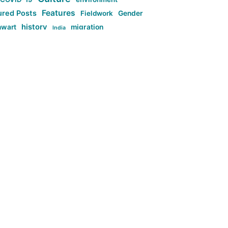
Features
ured Posts
Fieldwork
Gender
history
nwart
migration
India
tag:Anti-woke
cs
research
Stuff
g:Far-right intellectualism
ag:Misogyny
tag:Norway
ocial media
tag:SoMe
tag:Trump
Top News
Technology
d-article
Uncategorized
م