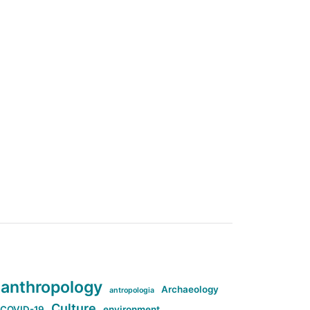
anthropology
Archaeology
antropologia
Culture
COVID-19
environment