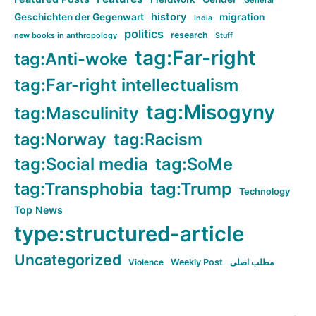
General
history
Geschichten der Gegenwart
migration
India
politics
research
new books in anthropology
Stuff
tag:Far-right
tag:Anti-woke
tag:Far-right intellectualism
tag:Misogyny
tag:Masculinity
tag:Norway
tag:Racism
tag:Social media
tag:SoMe
tag:Transphobia
tag:Trump
Technology
Top News
type:structured-article
Uncategorized
Violence
Weekly Post
مطلب اصلی