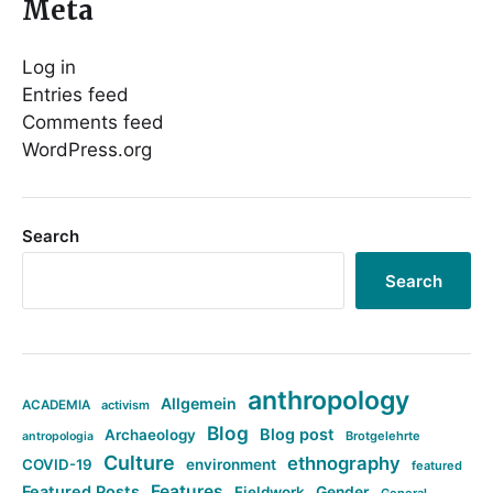
Meta
Log in
Entries feed
Comments feed
WordPress.org
Search
Search
anthropology
Allgemein
ACADEMIA
activism
Blog
Blog post
Archaeology
Brotgelehrte
antropologia
Culture
ethnography
COVID-19
environment
featured
Features
Featured Posts
Fieldwork
Gender