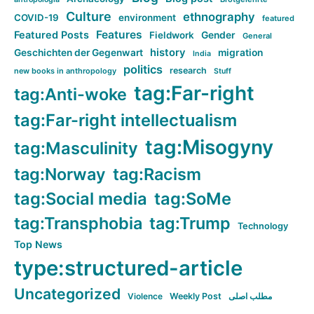
Culture
ethnography
COVID-19
environment
featured
Features
Featured Posts
Fieldwork
Gender
General
history
Geschichten der Gegenwart
migration
India
politics
research
new books in anthropology
Stuff
tag:Far-right
tag:Anti-woke
tag:Far-right intellectualism
tag:Misogyny
tag:Masculinity
tag:Norway
tag:Racism
tag:Social media
tag:SoMe
tag:Transphobia
tag:Trump
Technology
Top News
type:structured-article
Uncategorized
Violence
Weekly Post
مطلب اصلی