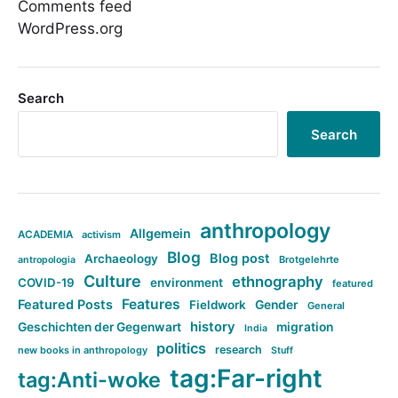
Comments feed
WordPress.org
Search
Search
anthropology
Allgemein
ACADEMIA
activism
Blog
Blog post
Archaeology
Brotgelehrte
antropologia
Culture
ethnography
COVID-19
environment
featured
Features
Featured Posts
Fieldwork
Gender
General
history
Geschichten der Gegenwart
migration
India
politics
research
new books in anthropology
Stuff
tag:Far-right
tag:Anti-woke