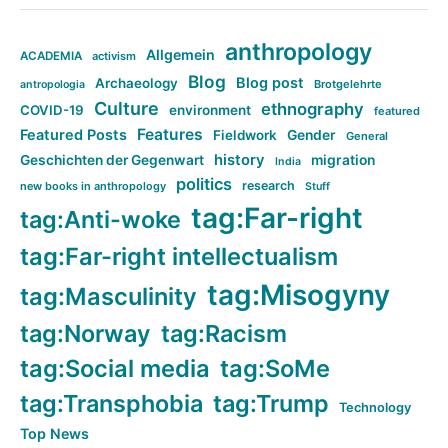
anthropology
Allgemein
ACADEMIA
activism
Blog
Blog post
Archaeology
Brotgelehrte
antropologia
Culture
ethnography
COVID-19
environment
featured
Features
Featured Posts
Fieldwork
Gender
General
history
Geschichten der Gegenwart
migration
India
politics
research
new books in anthropology
Stuff
tag:Far-right
tag:Anti-woke
tag:Far-right intellectualism
tag:Misogyny
tag:Masculinity
tag:Norway
tag:Racism
tag:Social media
tag:SoMe
tag:Transphobia
tag:Trump
Technology
Top News