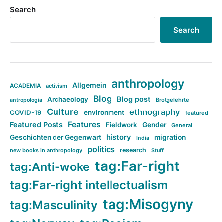
Search
Search
anthropology
Allgemein
ACADEMIA
activism
Blog
Blog post
Archaeology
Brotgelehrte
antropologia
Culture
ethnography
COVID-19
environment
featured
Features
Featured Posts
Fieldwork
Gender
General
history
Geschichten der Gegenwart
migration
India
politics
research
new books in anthropology
Stuff
tag:Far-right
tag:Anti-woke
tag:Far-right intellectualism
tag:Misogyny
tag:Masculinity