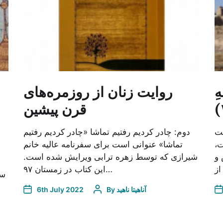
ِ
روایت زنان از روزمره‌های
قرن پیشین
یت
دوم: چادر کردیم رفتیم تماشا «چادر کردیم رفتیم
ت،
تماشا» عنوانی است برای سفرنامه عالیه خانم
 و
شیرازی که توسط زهره ترابی ویرایش شده ‌است.
این کتاب در زمستان ۹۷…
سا
آناهیتا ناهید
By
6th July 2022