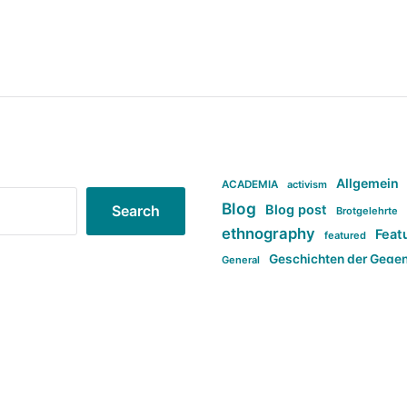
Allgemein
ACADEMIA
activism
Blog
Blog post
Search
Brotgelehrte
ethnography
Feat
featured
Geschichten der Gege
General
politi
new books in anthropology
tag:Far-right
ta
t
tag:Masculinity
tag:Racism
tag:S