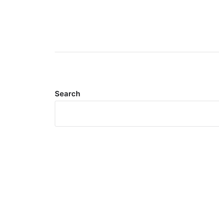
Search
Meta
Log in
Entries feed
Comments feed