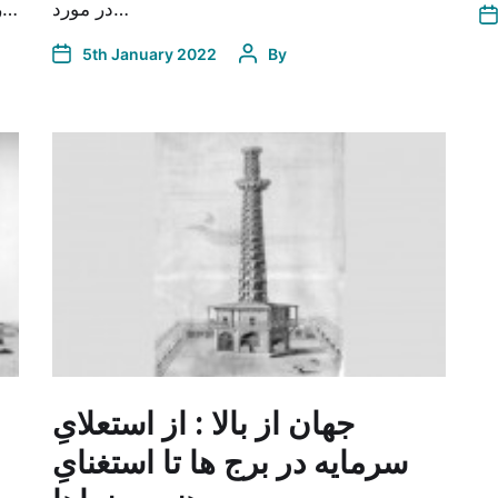
در مورد…
رستاق ثیمره در محدوده اصفهان و رستاق انار در…
5th January 2022
By
جهان از بالا : از استعلایِ
سرمایه در برج ها تا استغنایِ