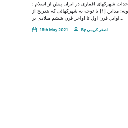
حداث شهرکهاى اقمارى در ایران پیش از اسلام :
نمونه: مداین [۱] با توجه به شهرکهائى که بتدریج از
اوایل قرن اول تا اواخر قرن ششم میلادى بر…
اصغر کریمی
By
18th May 2021