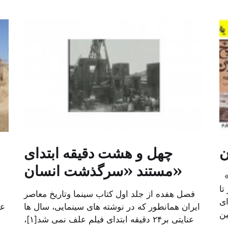
ن
چهل و هشت دقیقه ابتدای
مستند «سرگذشت انسان»
اشاره: این کتاب چهارمین جلد «تاریخ گیلان»
تا
فصل هفده از جلد اول کتاب سینما وتاریخ معاصر
ای
ایران همانطور که در نوشته های سینمایی، سال ها
عا
عنایتی بر۲۴ دقیقه ابتدای فیلم علف نمی شد[۱]،