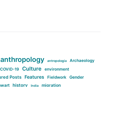
anthropology
Archaeology
antropologia
Culture
COVID-19
environment
Features
ured Posts
Fieldwork
Gender
history
nwart
migration
India
tag:Anti-woke
cs
research
Stuff
g:Far-right intellectualism
ag:Misogyny
tag:Norway
ocial media
tag:SoMe