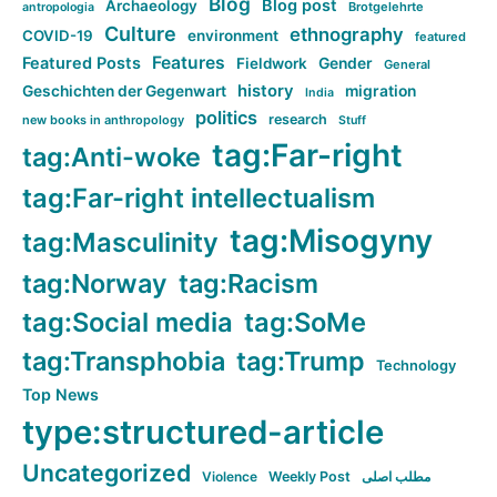
Blog
Blog post
Archaeology
Brotgelehrte
antropologia
Culture
ethnography
COVID-19
environment
featured
Features
Featured Posts
Fieldwork
Gender
General
history
Geschichten der Gegenwart
migration
India
politics
research
new books in anthropology
Stuff
tag:Far-right
tag:Anti-woke
tag:Far-right intellectualism
tag:Misogyny
tag:Masculinity
tag:Norway
tag:Racism
tag:Social media
tag:SoMe
tag:Transphobia
tag:Trump
Technology
Top News
type:structured-article
Uncategorized
Violence
Weekly Post
مطلب اصلی