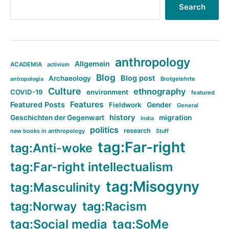
Search
anthropology
Allgemein
ACADEMIA
activism
Blog
Blog post
Archaeology
Brotgelehrte
antropologia
Culture
ethnography
COVID-19
environment
featured
Features
Featured Posts
Fieldwork
Gender
General
history
Geschichten der Gegenwart
migration
India
politics
research
new books in anthropology
Stuff
tag:Far-right
tag:Anti-woke
tag:Far-right intellectualism
tag:Misogyny
tag:Masculinity
tag:Norway
tag:Racism
tag:Social media
tag:SoMe