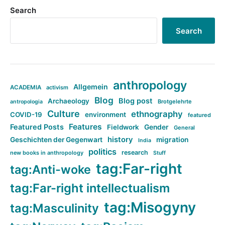
Search
Search
anthropology
Allgemein
ACADEMIA
activism
Blog
Blog post
Archaeology
Brotgelehrte
antropologia
Culture
ethnography
COVID-19
environment
featured
Features
Featured Posts
Fieldwork
Gender
General
history
Geschichten der Gegenwart
migration
India
politics
research
new books in anthropology
Stuff
tag:Far-right
tag:Anti-woke
tag:Far-right intellectualism
tag:Misogyny
tag:Masculinity