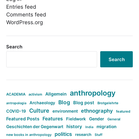
Entries feed
Comments feed
WordPress.org
Search
Search
anthropology
Allgemein
ACADEMIA
activism
Blog
Blog post
Archaeology
Brotgelehrte
antropologia
Culture
ethnography
COVID-19
environment
featured
Features
Featured Posts
Fieldwork
Gender
General
history
Geschichten der Gegenwart
migration
India
politics
research
new books in anthropology
Stuff