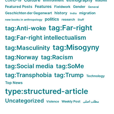
ethnography
COVID-19
environment
featured
Features
Featured Posts
Fieldwork
Gender
General
history
Geschichten der Gegenwart
migration
India
politics
research
new books in anthropology
Stuff
tag:Far-right
tag:Anti-woke
tag:Far-right intellectualism
tag:Misogyny
tag:Masculinity
tag:Norway
tag:Racism
tag:Social media
tag:SoMe
tag:Transphobia
tag:Trump
Technology
Top News
type:structured-article
Uncategorized
Violence
Weekly Post
مطلب اصلی