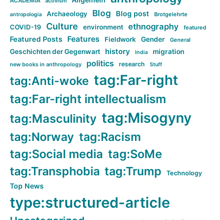
ACADEMIA
activism
Blog
Blog post
Archaeology
Brotgelehrte
antropologia
Culture
ethnography
COVID-19
environment
featured
Features
Featured Posts
Fieldwork
Gender
General
history
Geschichten der Gegenwart
migration
India
politics
research
new books in anthropology
Stuff
tag:Far-right
tag:Anti-woke
tag:Far-right intellectualism
tag:Misogyny
tag:Masculinity
tag:Norway
tag:Racism
tag:Social media
tag:SoMe
tag:Transphobia
tag:Trump
Technology
Top News
type:structured-article