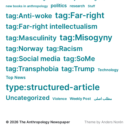
politics
research
new books in anthropology
Stuff
tag:Far-right
tag:Anti-woke
tag:Far-right intellectualism
tag:Misogyny
tag:Masculinity
tag:Norway
tag:Racism
tag:Social media
tag:SoMe
tag:Transphobia
tag:Trump
Technology
Top News
type:structured-article
Uncategorized
Violence
Weekly Post
مطلب اصلی
© 2026
The Anthropology Newspaper
Theme by
Anders Norén