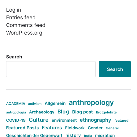
Log in
Entries feed
Comments feed
WordPress.org
Search
Search
anthropology
Allgemein
ACADEMIA
activism
Blog
Blog post
Archaeology
Brotgelehrte
antropologia
Culture
ethnography
COVID-19
environment
featured
Features
Featured Posts
Fieldwork
Gender
General
history
Geschichten der Gegenwart
migration
India