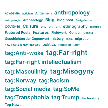
anthropology
Allgemein
ACADEMIA
activism
Blog
Blog post
Archaeology
Brotgelehrte
antropologia
Culture
ethnography
COVID-19
environment
featured
Features
Featured Posts
Fieldwork
Gender
General
history
Geschichten der Gegenwart
migration
India
politics
research
new books in anthropology
Stuff
tag:Far-right
tag:Anti-woke
tag:Far-right intellectualism
tag:Misogyny
tag:Masculinity
tag:Norway
tag:Racism
tag:Social media
tag:SoMe
tag:Transphobia
tag:Trump
Technology
Top News