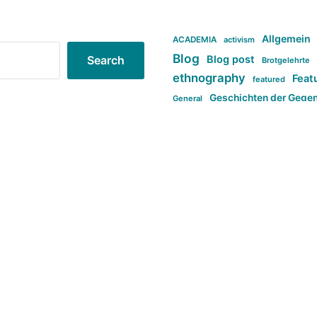
Allgemein
ACADEMIA
activism
Blog
Blog post
Search
Brotgelehrte
ethnography
Feat
featured
Geschichten der Gege
General
politi
new books in anthropology
tag:Far-right
ta
t
tag:Masculinity
tag:Racism
tag:S
tag:Transphobia
type:structure
Violence
Weekly Post
طلب اصلی
Search