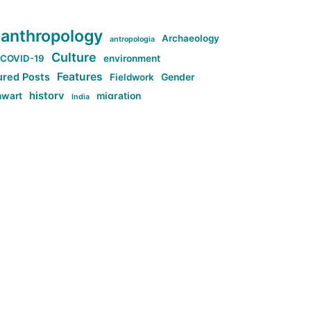
anthropology
Archaeology
antropologia
Culture
COVID-19
environment
Features
ured Posts
Fieldwork
Gender
history
nwart
migration
India
tag:Anti-woke
cs
research
Stuff
g:Far-right intellectualism
ag:Misogyny
tag:Norway
ocial media
tag:SoMe
tag:Trump
Top News
Technology
d-article
Uncategorized
م