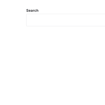
Search
Meta
Log in
Entries feed
Comments feed
WordPress.org
Search