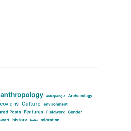
anthropology
Archaeology
antropologia
Culture
COVID-19
environment
Features
ured Posts
Fieldwork
Gender
history
nwart
migration
India
tag:Anti-woke
cs
research
Stuff