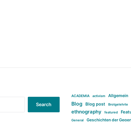
Allgemein
ACADEMIA
activism
Blog
Blog post
Search
Brotgelehrte
ethnography
Feat
featured
Geschichten der Gege
General
politi
new books in anthropology